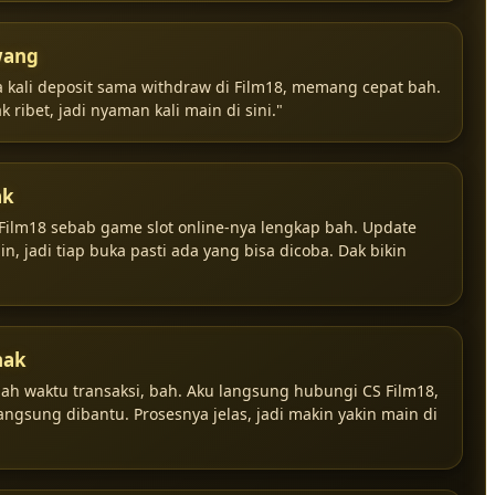
wang
 kali deposit sama withdraw di Film18, memang cepat bah.
k ribet, jadi nyaman kali main di sini."
ak
 Film18 sebab game slot online-nya lengkap bah. Update
n, jadi tiap buka pasti ada yang bisa dicoba. Dak bikin
nak
ah waktu transaksi, bah. Aku langsung hubungi CS Film18,
ngsung dibantu. Prosesnya jelas, jadi makin yakin main di