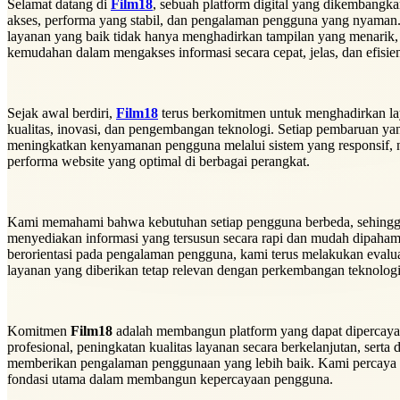
Selamat datang di
Film18
, sebuah platform digital yang dikembang
akses, performa yang stabil, dan pengalaman pengguna yang nyama
layanan yang baik tidak hanya menghadirkan tampilan yang menarik,
kemudahan dalam mengakses informasi secara cepat, jelas, dan efisie
Sejak awal berdiri,
Film18
terus berkomitmen untuk menghadirkan 
kualitas, inovasi, dan pengembangan teknologi. Setiap pembaruan ya
meningkatkan kenyamanan pengguna melalui sistem yang responsif, n
performa website yang optimal di berbagai perangkat.
Kami memahami bahwa kebutuhan setiap pengguna berbeda, sehing
menyediakan informasi yang tersusun secara rapi dan mudah dipaha
berorientasi pada pengalaman pengguna, kami terus melakukan eval
layanan yang diberikan tetap relevan dengan perkembangan teknologi 
Komitmen
Film18
adalah membangun platform yang dapat dipercaya 
profesional, peningkatan kualitas layanan secara berkelanjutan, ser
memberikan pengalaman penggunaan yang lebih baik. Kami percaya 
fondasi utama dalam membangun kepercayaan pengguna.