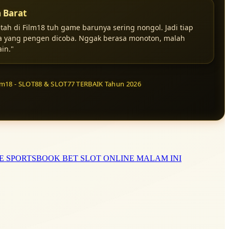
a Barat
tah di Film18 tuh game barunya sering nongol. Jadi tiap
ja yang pengen dicoba. Nggak berasa monoton, malah
in."
lm18 - SLOT88 & SLOT77 TERBAIK Tahun 2026
NE
SPORTSBOOK BET
SLOT ONLINE MALAM INI