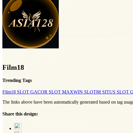
Film18
Trending Tags
Film18
SLOT GACOR
SLOT MAXWIN
SLOT88
SITUS SLOT
The links above have been automatically generated based on tag usage
Share this design: