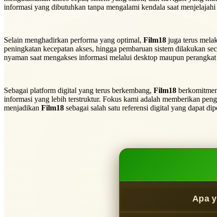
informasi yang dibutuhkan tanpa mengalami kendala saat menjelajahi
Selain menghadirkan performa yang optimal,
Film18
juga terus mela
peningkatan kecepatan akses, hingga pembaruan sistem dilakukan sec
nyaman saat mengakses informasi melalui desktop maupun perangkat s
Sebagai platform digital yang terus berkembang,
Film18
berkomitmen 
informasi yang lebih terstruktur. Fokus kami adalah memberikan pen
menjadikan
Film18
sebagai salah satu referensi digital yang dapat dip
Apa y