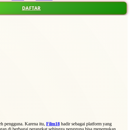
DAFTAR
eh pengguna. Karena itu,
Film18
hadir sebagai platform yang
ingan di berbagai perangkat sehingga pengguna bisa menemukan