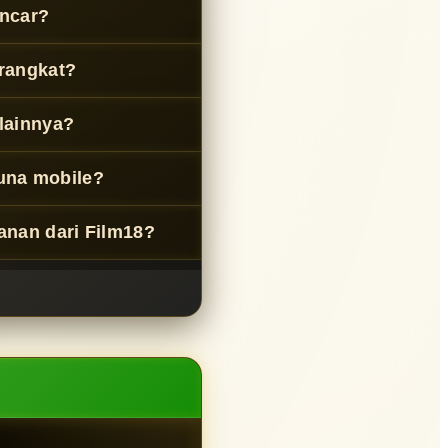
if. Kombinasi tersebut
ncar?
roses akses berjalan lebih
erangkat?
ngan tampilan yang tetap
 lainnya?
secara berkelanjutan
una mobile?
ayar sehingga tetap mudah
anan dari Film18?
rkala agar pengguna selalu