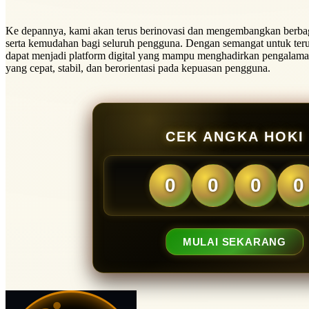
Ke depannya, kami akan terus berinovasi dan mengembangkan berbag
serta kemudahan bagi seluruh pengguna. Dengan semangat untuk te
dapat menjadi platform digital yang mampu menghadirkan pengalaman
yang cepat, stabil, dan berorientasi pada kepuasan pengguna.
CEK ANGKA HOKI
0
0
0
0
MULAI SEKARANG